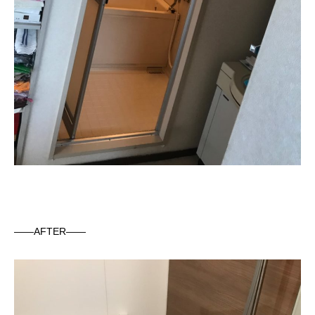
——AFTER——