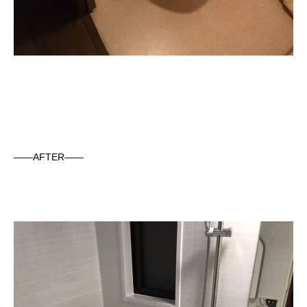
——AFTER——