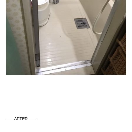
——AFTER——