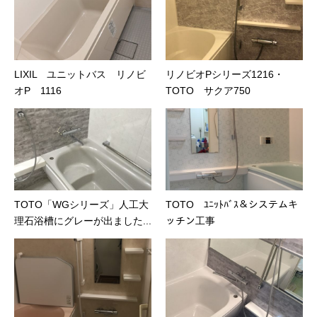
LIXIL ユニットバス リノビ
リノビオPシリーズ1216・
オP 1116
TOTO サクア750
TOTO「WGシリーズ」人工大
TOTO ﾕﾆｯﾄﾊﾞｽ＆システムキ
理石浴槽にグレーが出ました...
ッチン工事