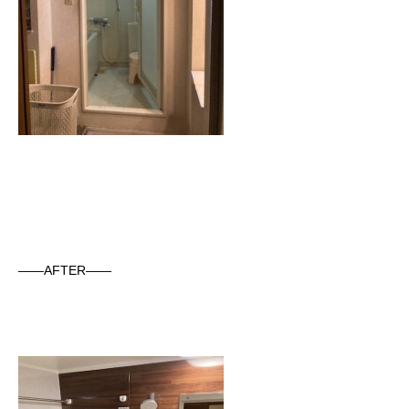
——AFTER——